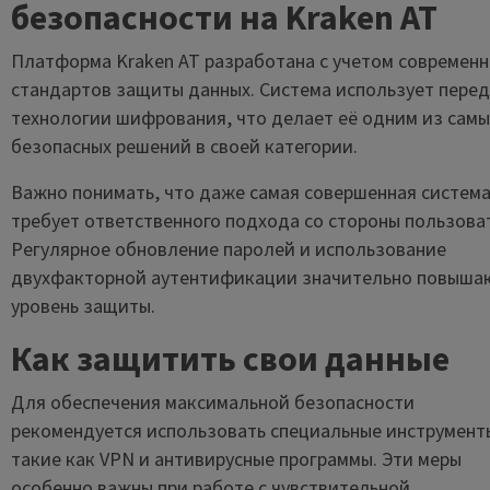
безопасности на Kraken AT
Платформа Kraken AT разработана с учетом современ
стандартов защиты данных. Система использует пере
технологии шифрования, что делает её одним из самы
безопасных решений в своей категории.
Важно понимать, что даже самая совершенная систем
требует ответственного подхода со стороны пользова
Регулярное обновление паролей и использование
двухфакторной аутентификации значительно повыша
уровень защиты.
Как защитить свои данные
Для обеспечения максимальной безопасности
рекомендуется использовать специальные инструмент
такие как VPN и антивирусные программы. Эти меры
особенно важны при работе с чувствительной