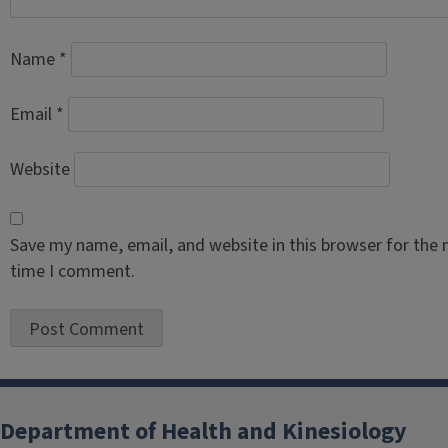
Name
*
Email
*
Website
Save my name, email, and website in this browser for the 
time I comment.
Department of Health and Kinesiology