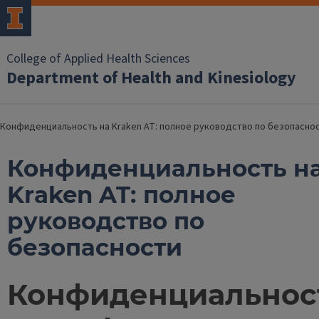
College of Applied Health Sciences
Department of Health and Kinesiology
Конфиденциальность на Kraken AT: полное руководство по безопасно
Конфиденциальность н
Kraken AT: полное
руководство по
безопасности
Конфиденциальнос