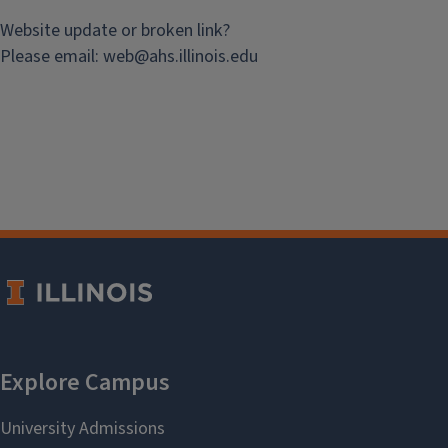
Website update or broken link?
Please email:
web@
ahs.illinois.edu