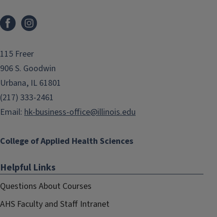
Facebook
Instagram
115 Freer
906 S. Goodwin
Urbana, IL 61801
(217) 333-2461
Email:
hk-business-office@illinois.edu
College of Applied Health Sciences
Helpful Links
Questions About Courses
AHS Faculty and Staff Intranet