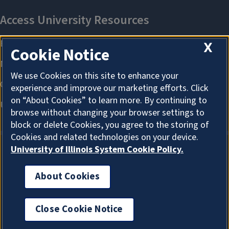
X
Cookie Notice
We use Cookies on this site to enhance your
experience and improve our marketing efforts. Click
on “About Cookies” to learn more. By continuing to
browse without changing your browser settings to
block or delete Cookies, you agree to the storing of
Cookies and related technologies on your device.
University of Illinois System Cookie Policy.
About Cookies
About Cookies
Close Cookie Notice