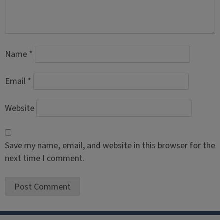
Name
*
Email
*
Website
Save my name, email, and website in this browser for the
next time I comment.