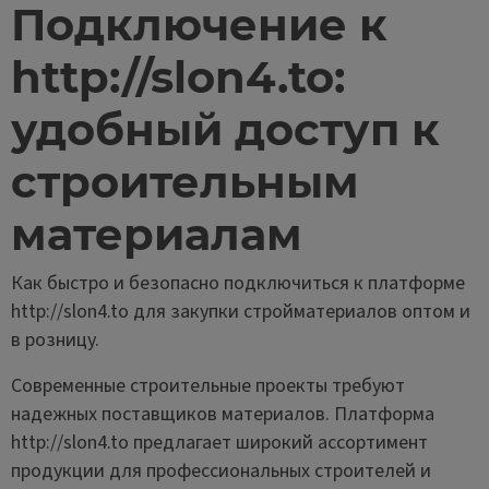
Подключение к
http://slon4.to:
удобный доступ к
строительным
материалам
Как быстро и безопасно подключиться к платформе
http://slon4.to для закупки стройматериалов оптом и
в розницу.
Современные строительные проекты требуют
надежных поставщиков материалов. Платформа
http://slon4.to предлагает широкий ассортимент
продукции для профессиональных строителей и