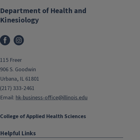
Department of Health and
Kinesiology
Facebook
Instagram
115 Freer
906 S. Goodwin
Urbana, IL 61801
(217) 333-2461
Email:
hk-business-office@illinois.edu
College of Applied Health Sciences
Helpful Links