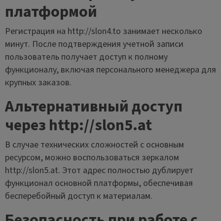
платформой
Регистрация на http://slon4.to занимает несколько
минут. После подтверждения учетной записи
пользователь получает доступ к полному
функционалу, включая персонального менеджера для
крупных заказов.
Альтернативный доступ
через http://slon5.at
В случае технических сложностей с основным
ресурсом, можно воспользоваться зеркалом
http://slon5.at. Этот адрес полностью дублирует
функционал основной платформы, обеспечивая
бесперебойный доступ к материалам.
Безопасность при работе с