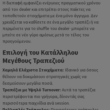
Η διεπαφή εμφανίζει ενέργειες πραγματικού χρόνου
από τον dealer και επιτρέπει στους παίκτες να
τοποθετούν στοιχήματα με ένα μόνο άγγιγμα. Δεν
χρειάζεται να καθίσετε σε ένα μεγάλο τραπέζι ή να
περιμένετε για το shuffle του dealer· μπορείτε να
μπείτε σε νέο γύρο αμέσως μετά το τέλος του
προηγούμενου.
Επιλογή του Κατάλληλου
Μεγέθους Τραπεζιού
Χαμηλά Ελάχιστα Στοιχήματα:
Ιδανικό για όσους
θέλουν να δοκιμάσουν στρατηγικές χωρίς να
δεσμεύσουν μεγάλα ποσά.
Τραπέζια με Υψηλό Turnover:
Αυτά τα τραπέζια
περιστρέφονται πιο γρήγορα, δίνοντάς σας
περισσότερα παιχνίδια ανά session.
Πολλαπλές Τράπουλες:
Περισσότερες τράπουλες