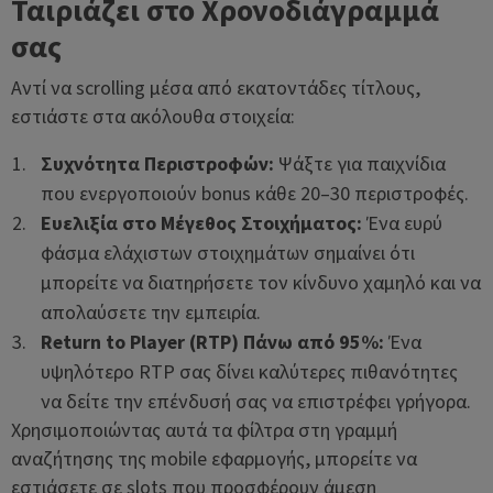
Ταιριάζει στο Χρονοδιάγραμμά
σας
Αντί να scrolling μέσα από εκατοντάδες τίτλους,
εστιάστε στα ακόλουθα στοιχεία:
Συχνότητα Περιστροφών:
Ψάξτε για παιχνίδια
που ενεργοποιούν bonus κάθε 20–30 περιστροφές.
Ευελιξία στο Μέγεθος Στοιχήματος:
Ένα ευρύ
φάσμα ελάχιστων στοιχημάτων σημαίνει ότι
μπορείτε να διατηρήσετε τον κίνδυνο χαμηλό και να
απολαύσετε την εμπειρία.
Return to Player (RTP) Πάνω από 95%:
Ένα
υψηλότερο RTP σας δίνει καλύτερες πιθανότητες
να δείτε την επένδυσή σας να επιστρέφει γρήγορα.
Χρησιμοποιώντας αυτά τα φίλτρα στη γραμμή
αναζήτησης της mobile εφαρμογής, μπορείτε να
εστιάσετε σε slots που προσφέρουν άμεση