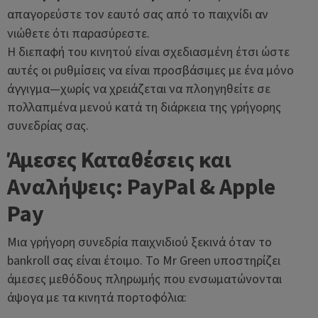
απαγορεύστε τον εαυτό σας από το παιχνίδι αν
νιώθετε ότι παρασύρεστε.
Η διεπαφή του κινητού είναι σχεδιασμένη έτσι ώστε
αυτές οι ρυθμίσεις να είναι προσβάσιμες με ένα μόνο
άγγιγμα—χωρίς να χρειάζεται να πλοηγηθείτε σε
πολλαπμένα μενού κατά τη διάρκεια της γρήγορης
συνεδρίας σας.
Άμεσες Καταθέσεις και
Αναλήψεις: PayPal & Apple
Pay
Μια γρήγορη συνεδρία παιχνιδιού ξεκινά όταν το
bankroll σας είναι έτοιμο. Το Mr Green υποστηρίζει
άμεσες μεθόδους πληρωμής που ενσωματώνονται
άψογα με τα κινητά πορτοφόλια: