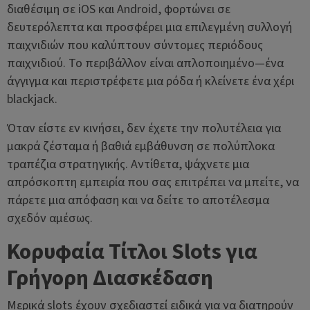
διαθέσιμη σε iOS και Android, φορτώνει σε
δευτερόλεπτα και προσφέρει μια επιλεγμένη συλλογή
παιχνιδιών που καλύπτουν σύντομες περιόδους
παιχνιδιού. Το περιβάλλον είναι απλοποιημένο—ένα
άγγιγμα και περιστρέφετε μια ρόδα ή κλείνετε ένα χέρι
blackjack.
Όταν είστε εν κινήσει, δεν έχετε την πολυτέλεια για
μακρά ζέσταμα ή βαθιά εμβάθυνση σε πολύπλοκα
τραπέζια στρατηγικής. Αντίθετα, ψάχνετε μια
απρόσκοπτη εμπειρία που σας επιτρέπει να μπείτε, να
πάρετε μια απόφαση και να δείτε το αποτέλεσμα
σχεδόν αμέσως.
Κορυφαία Τίτλοι Slots για
Γρήγορη Διασκέδαση
Μερικά slots έχουν σχεδιαστεί ειδικά για να διατηρούν