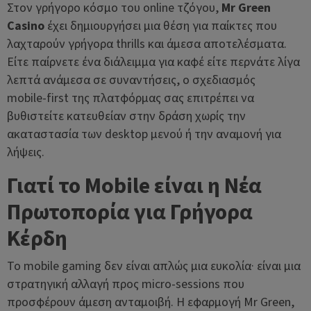
Στον γρήγορο κόσμο του online τζόγου,
Mr Green
Casino
έχει δημιουργήσει μια θέση για παίκτες που
λαχταρούν γρήγορα thrills και άμεσα αποτελέσματα.
Είτε παίρνετε ένα διάλειμμα για καφέ είτε περνάτε λίγα
λεπτά ανάμεσα σε συναντήσεις, ο σχεδιασμός
mobile‑first της πλατφόρμας σας επιτρέπει να
βυθιστείτε κατευθείαν στην δράση χωρίς την
ακαταστασία των desktop μενού ή την αναμονή για
λήψεις.
Γιατί το Mobile είναι η Νέα
Πρωτοπορία για Γρήγορα
Κέρδη
Το mobile gaming δεν είναι απλώς μια ευκολία· είναι μια
στρατηγική αλλαγή προς micro‑sessions που
προσφέρουν άμεση ανταμοιβή. Η εφαρμογή Mr Green,