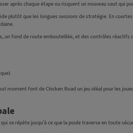
aisser après chaque étape ou risquent un nouveau saut qui pour
apide plutôt que les longues sessions de stratégie. En courte
udaine.
s, un fond de route embouteillée, et des contrôles réactifs 
ique)
tout moment font de Chicken Road un jeu idéal pour les joueu
pale
qui se répète jusqu’à ce que la poule traverse en toute sécur