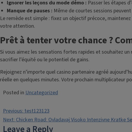
Ignorer les leçons du mode démo :
Passer les étapes d’
Manque de pauses :
Même de courtes sessions peuvent fa
Le remède est simple : fixez un objectif précoce, maintenez v
votre attention.
Prêt à tenter votre chance ? Co
Si vous aimez les sensations fortes rapides et souhaitez u
sacrifier l’équité ou le potentiel de gains.
Rejoignez n’importe quel casino partenaire agréé aujourd’hu
réelle en quelques minutes. Votre prochain multiplicateur pou
Posted in
Uncategorized
Post
Previous:
test123123
navigation
Next:
Chicken Road: Ovladavaj Visoko Intenzivne Kratke Se
Leave a Reply