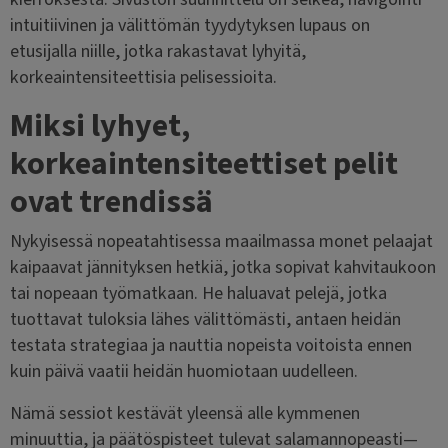
intuitiivinen ja välittömän tyydytyksen lupaus on
etusijalla niille, jotka rakastavat lyhyitä,
korkeaintensiteettisia pelisessioita.
Miksi lyhyet,
korkeaintensiteettiset pelit
ovat trendissä
Nykyisessä nopeatahtisessa maailmassa monet pelaajat
kaipaavat jännityksen hetkiä, jotka sopivat kahvitaukoon
tai nopeaan työmatkaan. He haluavat pelejä, jotka
tuottavat tuloksia lähes välittömästi, antaen heidän
testata strategiaa ja nauttia nopeista voitoista ennen
kuin päivä vaatii heidän huomiotaan uudelleen.
Nämä sessiot kestävät yleensä alle kymmenen
minuuttia, ja päätöspisteet tulevat salamannopeasti—