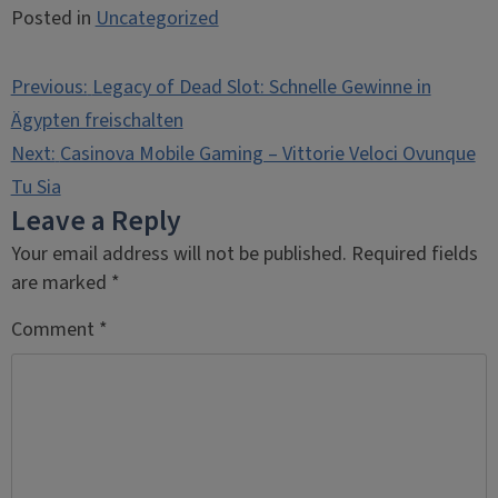
Posted in
Uncategorized
Post
Previous:
Legacy of Dead Slot: Schnelle Gewinne in
navigation
Ägypten freischalten
Next:
Casinova Mobile Gaming – Vittorie Veloci Ovunque
Tu Sia
Leave a Reply
Your email address will not be published.
Required fields
are marked
*
Comment
*