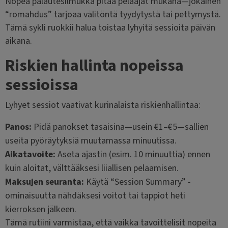
Nopea palautesilmukka pitää pelaajat mukana—jokainen
“romahdus” tarjoaa välitöntä tyydytystä tai pettymystä.
Tämä sykli ruokkii halua toistaa lyhyitä sessioita päivän
aikana.
Riskien hallinta nopeissa
sessioissa
Lyhyet sessiot vaativat kurinalaista riskienhallintaa:
Panos:
Pidä panokset tasaisina—usein €1–€5—sallien
useita pyöräytyksiä muutamassa minuutissa.
Aikatavoite:
Aseta ajastin (esim. 10 minuuttia) ennen
kuin aloitat, välttääksesi liiallisen pelaamisen.
Maksujen seuranta:
Käytä “Session Summary” -
ominaisuutta nähdäksesi voitot tai tappiot heti
kierroksen jälkeen.
Tämä rutiini varmistaa, että vaikka tavoittelisit nopeita