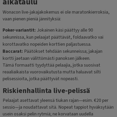
aikataulu
Wonacon live-jakajakokemus ei ole maratonkierroksia,
vaan pienen pieniä jännityksiä:
Poker-variantit:
Jokainen käsi päättyy alle 90
sekunnissa, kun pelaajat päättävät, foldaavatko vai
korottavatko nopeiden korttien paljastuessa.
Baccarat:
Päätökset tehdään sekunneissa; jakajan
kortti jaetaan välittömästi panoksen jälkeen.
Tämä formaatti tyydyttää pelaajia, jotka suosivat
reaaliaikaista vuorovaikutusta mutta haluavat silti
pelisessioita, jotka päättyvät nopeasti.
Riskienhallinta live-pelissä
Pelaajat asettavat yleensä tiukan rajan—esim. €20 per
sessio—ja noudattavat sitä. Nopeat tappiot hyväksytään
usein osaksi pelin rytmiä; ne korvataan uudella