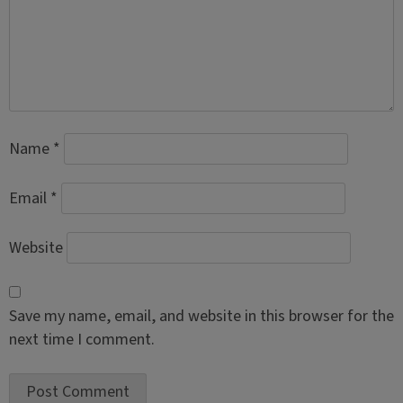
Name
*
Email
*
Website
Save my name, email, and website in this browser for the
next time I comment.