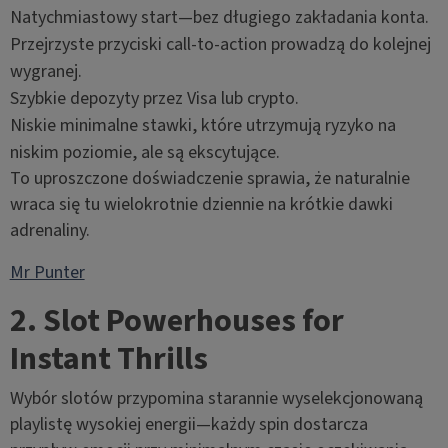
Natychmiastowy start—bez długiego zakładania konta.
Przejrzyste przyciski call‑to‑action prowadzą do kolejnej
wygranej.
Szybkie depozyty przez Visa lub crypto.
Niskie minimalne stawki, które utrzymują ryzyko na
niskim poziomie, ale są ekscytujące.
To uproszczone doświadczenie sprawia, że naturalnie
wraca się tu wielokrotnie dziennie na krótkie dawki
adrenaliny.
Mr Punter
2. Slot Powerhouses for
Instant Thrills
Wybór slotów przypomina starannie wyselekcjonowaną
playlistę wysokiej energii—każdy spin dostarcza