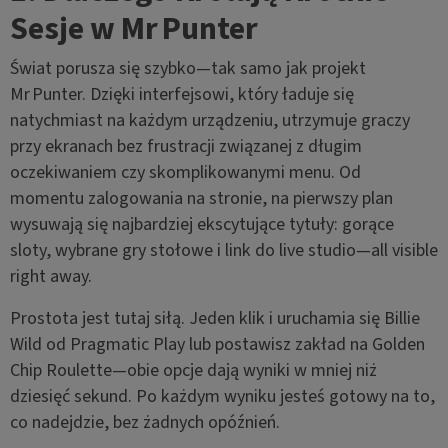
Sesje w Mr Punter
Świat porusza się szybko—tak samo jak projekt
Mr Punter. Dzięki interfejsowi, który ładuje się
natychmiast na każdym urządzeniu, utrzymuje graczy
przy ekranach bez frustracji związanej z długim
oczekiwaniem czy skomplikowanymi menu. Od
momentu zalogowania na stronie, na pierwszy plan
wysuwają się najbardziej ekscytujące tytuły: gorące
sloty, wybrane gry stołowe i link do live studio—all visible
right away.
Prostota jest tutaj siłą. Jeden klik i uruchamia się Billie
Wild od Pragmatic Play lub postawisz zakład na Golden
Chip Roulette—obie opcje dają wyniki w mniej niż
dziesięć sekund. Po każdym wyniku jesteś gotowy na to,
co nadejdzie, bez żadnych opóźnień.