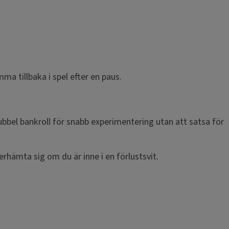
a tillbaka i spel efter en paus.
bbel bankroll för snabb experimentering utan att satsa för
hämta sig om du är inne i en förlustsvit.