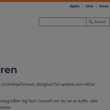
Apply
Give
News
Search
aren
r strömlinjeformad, designad för spelare som vill ha
ning håller dig fast. Oavsett om du tar en kaffe- eller
inuter.