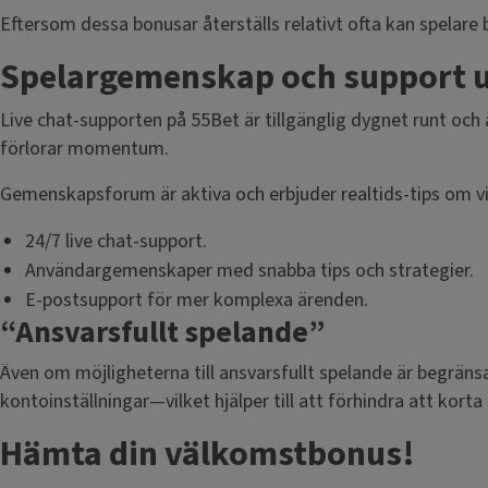
Eftersom dessa bonusar återställs relativt ofta kan spelare 
Spelargemenskap och support 
Live chat-supporten på 55Bet är tillgänglig dygnet runt och 
förlorar momentum.
Gemenskapsforum är aktiva och erbjuder realtids-tips om vil
24/7 live chat-support.
Användargemenskaper med snabba tips och strategier.
E-postsupport för mer komplexa ärenden.
“Ansvarsfullt spelande”
Även om möjligheterna till ansvarsfullt spelande är begräns
kontoinställningar—vilket hjälper till att förhindra att korta 
Hämta din välkomstbonus!