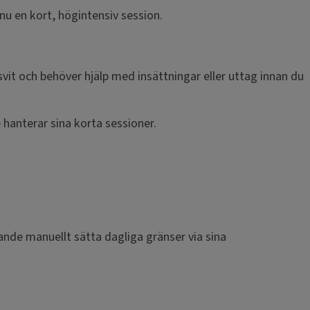
nu en kort, högintensiv session.
vit och behöver hjälp med insättningar eller uttag innan du
hanterar sina korta sessioner.
ande manuellt sätta dagliga gränser via sina