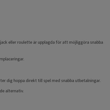
jack eller roulette är upplagda för att möjliggöra snabba
omplaceringar.
åter dig hoppa direkt till spel med snabba utbetalningar.
e alternativ.