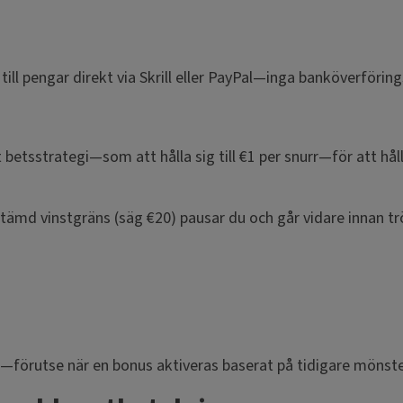
 till pengar direkt via Skrill eller PayPal—inga banköverföri
t betsstrategi—som att hålla sig till €1 per snurr—för att 
stämd vinstgräns (säg €20) pausar du och går vidare innan tr
tm—förutse när en bonus aktiveras baserat på tidigare mönst