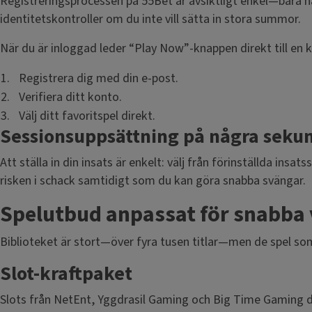
Registreringsprocessen på 55Bet är avsiktligt enkel—bara n
identitetskontroller om du inte vill sätta in stora summor.
När du är inloggad leder “Play Now”-knappen direkt till en k
Registrera dig med din e‑post.
Verifiera ditt konto.
Välj ditt favoritspel direkt.
Sessionsuppsättning på några seku
Att ställa in din insats är enkelt: välj från förinställda insa
risken i schack samtidigt som du kan göra snabba svängar.
Spelutbud anpassat för snabba 
Biblioteket är stort—över fyra tusen titlar—men de spel so
Slot‑kraftpaket
Slots från NetEnt, Yggdrasil Gaming och Big Time Gaming do