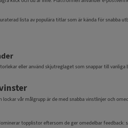
ågra klick och du är inne. Plattformen använder e‑postveri
uraterad lista av populära titlar som är kända för snabba ut
nder
tsstorlekar eller använd skjutreglaget som snappar till vanliga 
vinster
m lockar vår målgrupp är de med snabba vinstlinjer och ome
minerar topplistor eftersom de ger omedelbar feedback: snu