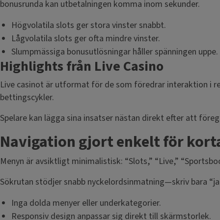
bonusrunda kan utbetalningen komma inom sekunder.
Högvolatila slots ger stora vinster snabbt.
Lågvolatila slots ger ofta mindre vinster.
Slumpmässiga bonusutlösningar håller spänningen uppe.
Highlights från Live Casino
Live casinot är utformat för de som föredrar interaktion i r
bettingscykler.
Spelare kan lägga sina insatser nästan direkt efter att fö
Navigation gjort enkelt för kort
Menyn är avsiktligt minimalistisk: “Slots,” “Live,” “Sportsbo
Sökrutan stödjer snabb nyckelordsinmatning—skriv bara “jac
Inga dolda menyer eller underkategorier.
Responsiv design anpassar sig direkt till skärmstorlek.