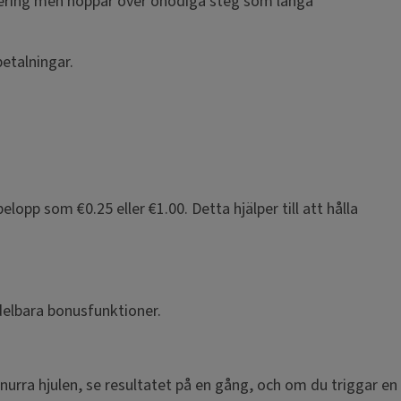
fiering men hoppar över onödiga steg som långa
betalningar.
belopp som €0.25 eller €1.00. Detta hjälper till att hålla
delbara bonusfunktioner.
rra hjulen, se resultatet på en gång, och om du triggar en