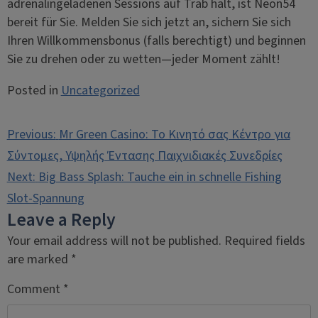
adrenalingeladenen Sessions auf Trab hält, ist Neon54
bereit für Sie. Melden Sie sich jetzt an, sichern Sie sich
Ihren Willkommensbonus (falls berechtigt) und beginnen
Sie zu drehen oder zu wetten—jeder Moment zählt!
Posted in
Uncategorized
Post
Previous:
Mr Green Casino: Το Κινητό σας Κέντρο για
navigation
Σύντομες, Υψηλής Έντασης Παιχνιδιακές Συνεδρίες
Next:
Big Bass Splash: Tauche ein in schnelle Fishing
Slot‑Spannung
Leave a Reply
Your email address will not be published.
Required fields
are marked
*
Comment
*