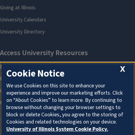
X
Cookie Notice
We use Cookies on this site to enhance your
experience and improve our marketing efforts. Click
on “About Cookies” to learn more. By continuing to
browse without changing your browser settings to
block or delete Cookies, you agree to the storing of
Cookies and related technologies on your device.
University of Illinois System Cookie Policy.