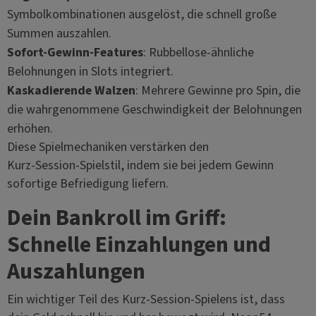
Symbolkombinationen ausgelöst, die schnell große
Summen auszahlen.
Sofort‑Gewinn‑Features
: Rubbellose‑ähnliche
Belohnungen in Slots integriert.
Kaskadierende Walzen
: Mehrere Gewinne pro Spin, die
die wahrgenommene Geschwindigkeit der Belohnungen
erhöhen.
Diese Spielmechaniken verstärken den
Kurz‑Session‑Spielstil, indem sie bei jedem Gewinn
sofortige Befriedigung liefern.
Dein Bankroll im Griff:
Schnelle Einzahlungen und
Auszahlungen
Ein wichtiger Teil des Kurz‑Session‑Spielens ist, dass