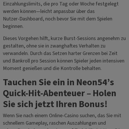
Einzahlungslimits, die pro Tag oder Woche festgelegt
werden können—leicht anpassbar über das
Nutzer‑Dashboard, noch bevor Sie mit dem Spielen
beginnen.
Dieses Vorgehen hilft, kurze Burst‑Sessions angenehm zu
gestalten, ohne sie in zwanghaftes Verhalten zu
verwandeln. Durch das Setzen harter Grenzen bei Zeit
und Bankroll pro Session können Spieler jeden intensiven
Moment genießen und die Kontrolle behalten.
Tauchen Sie ein in Neon54’s
Quick‑Hit‑Abenteuer – Holen
Sie sich jetzt Ihren Bonus!
Wenn Sie nach einem Online‑Casino suchen, das Sie mit
schnellem Gameplay, raschen Auszahlungen und