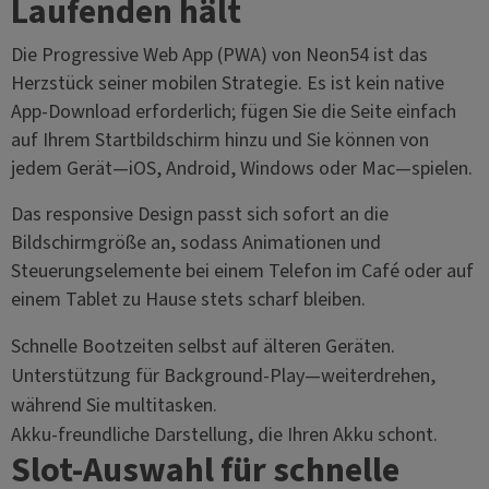
Laufenden hält
Die Progressive Web App (PWA) von Neon54 ist das
Herzstück seiner mobilen Strategie. Es ist kein native
App-Download erforderlich; fügen Sie die Seite einfach
auf Ihrem Startbildschirm hinzu und Sie können von
jedem Gerät—iOS, Android, Windows oder Mac—spielen.
Das responsive Design passt sich sofort an die
Bildschirmgröße an, sodass Animationen und
Steuerungselemente bei einem Telefon im Café oder auf
einem Tablet zu Hause stets scharf bleiben.
Schnelle Bootzeiten selbst auf älteren Geräten.
Unterstützung für Background‑Play—weiterdrehen,
während Sie multitasken.
Akku‑freundliche Darstellung, die Ihren Akku schont.
Slot‑Auswahl für schnelle