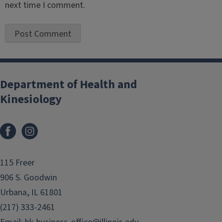
next time I comment.
Department of Health and
Kinesiology
Facebook
Instagram
115 Freer
906 S. Goodwin
Urbana, IL 61801
(217) 333-2461