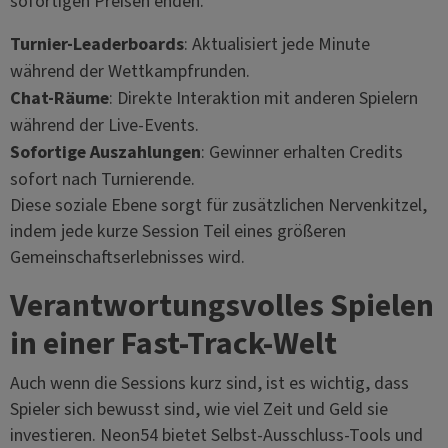
sofortigen Preisen enden.
Turnier‑Leaderboards
: Aktualisiert jede Minute
während der Wettkampfrunden.
Chat‑Räume
: Direkte Interaktion mit anderen Spielern
während der Live‑Events.
Sofortige Auszahlungen
: Gewinner erhalten Credits
sofort nach Turnierende.
Diese soziale Ebene sorgt für zusätzlichen Nervenkitzel,
indem jede kurze Session Teil eines größeren
Gemeinschaftserlebnisses wird.
Verantwortungsvolles Spielen
in einer Fast‑Track‑Welt
Auch wenn die Sessions kurz sind, ist es wichtig, dass
Spieler sich bewusst sind, wie viel Zeit und Geld sie
investieren. Neon54 bietet Selbst‑Ausschluss‑Tools und