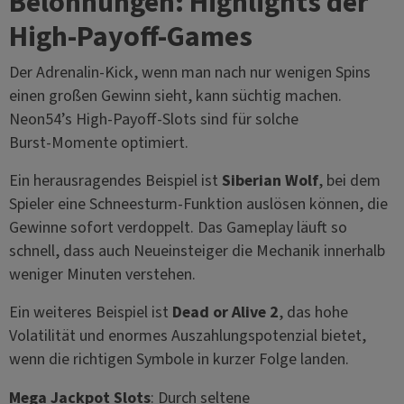
Belohnungen: Highlights der
High‑Payoff‑Games
Der Adrenalin‑Kick, wenn man nach nur wenigen Spins
einen großen Gewinn sieht, kann süchtig machen.
Neon54’s High‑Payoff‑Slots sind für solche
Burst‑Momente optimiert.
Ein herausragendes Beispiel ist
Siberian Wolf
, bei dem
Spieler eine Schneesturm‑Funktion auslösen können, die
Gewinne sofort verdoppelt. Das Gameplay läuft so
schnell, dass auch Neueinsteiger die Mechanik innerhalb
weniger Minuten verstehen.
Ein weiteres Beispiel ist
Dead or Alive 2
, das hohe
Volatilität und enormes Auszahlungspotenzial bietet,
wenn die richtigen Symbole in kurzer Folge landen.
Mega Jackpot Slots
: Durch seltene